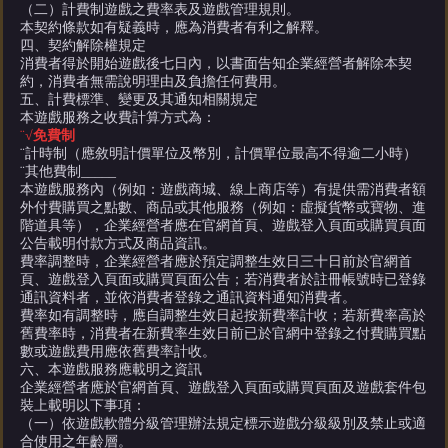
（二）計費制遊戲之費率表及遊戲管理規則。
本契約條款如有疑義時，應為消費者有利之解釋。
四、契約解除權規定
消費者得於開始遊戲後七日內，以書面告知企業經營者解除本契
約，消費者無需說明理由及負擔任何費用。
五、計費標準、變更及其通知相關規定
本遊戲服務之收費計算方式為：
¨
√
免費制
¨
計時制（應敘明計價單位及幣別，計價單位最高不得逾二小時）
¨
其他費制
_____
本遊戲服務內（例如：遊戲商城、線上商店等）有提供需消費者額
外付費購買之點數、商品或其他服務（例如：虛擬貨幣或寶物、進
階道具等），企業經營者應在官網首頁、遊戲登入頁面或購買頁面
公告載明付款方式及商品資訊。
費率調整時，企業經營者應於預定調整生效日三十日前於官網首
頁、遊戲登入頁面或購買頁面公告；若消費者於註冊帳號時已登錄
通訊資料者，並依消費者登錄之通訊資料通知消費者。
費率如有調整時，應自調整生效日起按新費率計收；若新費率高於
舊費率時，消費者在新費率生效日前已於官網中登錄之付費購買點
數或遊戲費用應依舊費率計收。
六、本遊戲服務應載明之資訊
企業經營者應於官網首頁、遊戲登入頁面或購買頁面及遊戲套件包
裝上載明以下事項：
（一）依遊戲軟體分級管理辦法規定標示遊戲分級級別及禁止或適
合使用之年齡層。