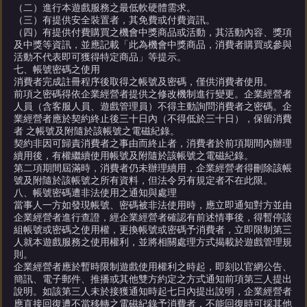
（二）進行本遊戲服務之最低軟硬體需求。
（三）有提供安全裝置者，其免費或付費資訊。
（四）有提供付費購買之機會中獎商品或活動，其活動內容、獎項
及中獎等資訊，並應記載「此為機會中獎商品，消費者購買或參與
活動不代表即可獲得特定商品」等提示。
七、帳號密碼之使用
消費者完成註冊程序後取得之帳號及密碼，僅供消費者使用。
前項之密碼得依企業經營者提供之修改機制進行變更。企業經營者
人員（含客服人員、遊戲管理員）不得主動詢問消費者之密碼。企
業經營者應於契約終止後三十日內（不得低於三十日），保留消費
者 之帳號及附隨於該帳號之電磁紀錄。
契約非因可歸責消費者之事由而終止者，消費者於前項期間內辦理
續用後，有權繼續使用帳號及附隨於該帳號之電磁紀錄。
第二項期間屆滿時，消費者仍未辦理續用，企業經營者得刪除該帳
號及附隨於該帳號之所有資料，但法令另有規定者不在此限。
八、帳號密碼遭非法使用之通知與處理
當事人一方如發現帳號、密碼被非法使用時，應立即通知對方並由
企業經營者進行查證，經企業經營者確認有前述情事後，得暫停該
組帳號或密碼之使用權，更換帳號或密碼予消費者，立即限制第三
人就本遊戲服務之使用權利，並將相關處理方式揭載於遊戲管理規
則。
企業經營者應於暫時限制遊戲使用權利之時起，即刻以官網公告、
簡訊、電子郵件、推播或其他雙方約定之方式通知前項第三人提出
說明。如該第三人未於接獲通知時起七日內提出說明，企業經營者
應直接回復遭不當移轉之電磁紀錄予消費者，不能回復時可採其他