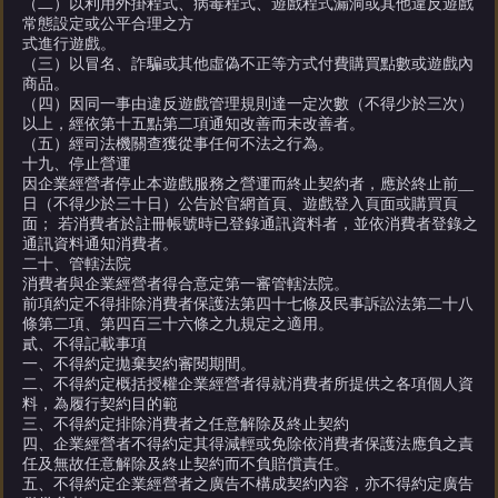
（二）以利用外掛程式、病毒程式、遊戲程式漏洞或其他違反遊戲
常態設定或公平合理之方
式進行遊戲。
（三）以冒名、詐騙或其他虛偽不正等方式付費購買點數或遊戲內
商品。
（四）因同一事由違反遊戲管理規則達一定次數（不得少於三次）
以上，經依第十五點第二項通知改善而未改善者。
（五）經司法機關查獲從事任何不法之行為。
十九、停止營運
因企業經營者停止本遊戲服務之營運而終止契約者，應於終止前__
日（不得少於三十日）公告於官網首頁、遊戲登入頁面或購買頁
面； 若消費者於註冊帳號時已登錄通訊資料者，並依消費者登錄之
通訊資料通知消費者。
二十、管轄法院
消費者與企業經營者得合意定第一審管轄法院。
前項約定不得排除消費者保護法第四十七條及民事訴訟法第二十八
條第二項、第四百三十六條之九規定之適用。
貳、不得記載事項
一、不得約定拋棄契約審閱期間。
二、不得約定概括授權企業經營者得就消費者所提供之各項個人資
料，為履行契約目的範
三、不得約定排除消費者之任意解除及終止契約
四、企業經營者不得約定其得減輕或免除依消費者保護法應負之責
任及無故任意解除及終止契約而不負賠償責任。
五、不得約定企業經營者之廣告不構成契約內容，亦不得約定廣告