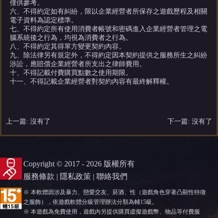
僅供參考。
六、不得約定如有糾紛，限以企業經營者所保存之遊戲歷程及相關
電子資料為認定標準。
七、不得約定所有使用消費者帳號和密碼進入企業經營者管理之電
腦系統後之行為，均視為消費者之行為。
八、不得約定其得單方變更契約內容。
九、除法律另有規定外，不得約定因本契約提供之服務所生之糾紛
涉訟，應賠償企業經營者所支出之律師費用。
十、不得記載付費購買點數之使用期限。
十一、不得記載企業經營者對契約內容有最終解釋權。
上一篇: 沒有了
下一篇: 沒有了
Copyright © 2017 - 2026 版權所有
服務條款
|
隱私政策
|
聯絡我們
※ 本軟體因涉及暴力、戀愛交友、菸酒、性（遊戲角色穿著凸顯性特徵
之服飾），依遊戲軟體分級管理辦法分類為輔15級。
※ 本遊戲為免費使用，遊戲內另提供購買虛擬遊戲幣、物品等付費服