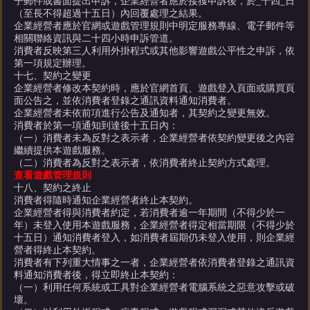
子郵件或書面提出申訴，企業經營者應於接獲申訴後，於_十四_日
（至長不得超過十五日）內回覆處理之結果。
企業經營者應於官網或遊戲管理規則中明定服務專線、電子郵件等
相關聯絡資訊與二十四小時申訴管道。
消費者反映第三人利用外掛程式或其他影響遊戲公平性之申訴，依
第一項規定辦理。
十七、契約之變更
企業經營者修改本契約時，應於官網首頁、遊戲登入頁面或購買頁
面公告之，並依消費者登錄之通訊資料通知消費者。
企業經營者未依前項進行公告及通知者，其契約之變更無效。
消費者於第一項通知到達後十五日內：
（一）消費者未為反對之表示者，企業經營者依契約變更後之內容
繼續提供本遊戲服務。
（二）消費者為反對之表示者，依消費者終止契約方式處理。
查看遊戲管理規則
十八、契約之終止
消費者得隨時通知企業經營者終止本契約。
企業經營者得與消費者約定，若消費者逾一年期間（不得少於一
年）未登入使用本遊戲服務，企業經營者得定相當期限（不得少於
十五日）通知消費者登入，如消費者屆期仍未登入使用，則企業經
營者得終止本契約。
消費者有下列重大情事之一者，企業經營者依消費者登錄之通訊資
料通知消費者後，得立即終止本契約：
（一）利用任何系統或工具對企業經營者電腦系統之惡意攻擊或破
壞。