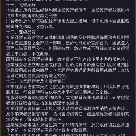
十一、電磁紀錄
本遊戲之所有電磁紀錄均屬企業經營者所有，企業經營者並應維持
消費者相關電磁紀錄之完整。
消費者對於前項電磁紀錄有使用支配之權利。但不包括本遊戲服務
範圍外之移轉、收益行為。
十二、連線品質
企業經營者為維護本遊戲服務相關系統及軟硬體設備而預先規劃暫
停本遊戲服務之全部或一部時，應於七日前於官網首頁、遊戲登入
頁面或購買頁面公告。但因臨時性、急迫性或不可歸責於企業經營
者之事由者，不在此限。
因可歸責企業經營者事由，致消費者不能連線使用本遊戲服務時，
企業經營者應立即更正或修復。對於消費者於無法使用期間遭扣除
遊戲費用或遊戲內商品，企業經營者應返還遊戲費用或商品，無法
返還時則應提供其他合理之補償。
十三、企業經營者及消費者責任
企業經營者應依本契約之規定負有於提供本服務時，維護其自身電
腦系統，符合當時科技或專業水準可合理期待之安全性。
電腦系統或電磁紀錄受到破壞，或電腦系統運作異常時，企業經營
者應於採取合理之措施後儘速予以回復。
企業經營者違反前二項規定或因遊戲程式漏洞致生消費者損害時，
應依消費者受損害情形，負損害賠償責任。但企業經營者能證明其
無過失者，得減輕其賠償責任。
企業經營者電腦系統發生第二項所稱情況時，於完成修復並正常運
作之前，企業經營者不得向消費者收取費用。
消費者因共用帳號、委託他人付費購買點數衍生與第三人間之糾