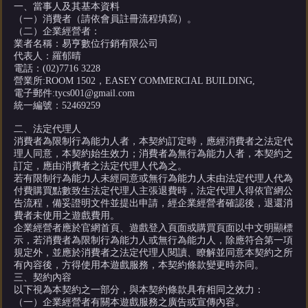
一、當事人及其基本資料
（一）消費者（請依會員註冊流程填寫）。
（二）企業經營者：
業者名稱：易亨數位行銷有限公司
代表人：羅郁晴
電話：(02)7716 3228
營業所:ROOM 1502，EASEY COMMERCIAL BUILDING,
電子郵件:
tycs001@gmail.com
統一編號：52469259
二、法定代理人
消費者為限制行為能力人者，本契約訂定時，應經消費者之法定代
理人同意，本契約始生效力；消費者為無行為能力人者，本契約之
訂定，應由消費者之法定代理人代為之。
若有限制行為能力人未經同意或無行為能力人未由法定代理人代為
付費購買點數致生法定代理人主張退費時，法定代理人得依官網公
告流程，備妥證明文件並提出申請，經企業經營者確認後，退還消
費者未使用之遊戲費用。
企業經營者應於官網首頁、遊戲登入頁面或購買頁面以中文明顯標
示，若消費者為限制行為能力人或無行為能力人，除應符合第一項
規定外，並應於消費者之法定代理人閱讀、瞭解並同意本契約之所
有內容後，方得使用本遊戲服務，本契約條款變更時亦同。
三、契約內容
以下視為本契約之一部分，與本契約條款具有相同之效力：
（一）企業經營者有關本遊戲服務之廣告或宣傳內容。