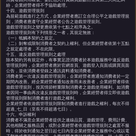
紛，企業經營者得不予協助處理。
十四、遊戲管理規則
為規範遊戲進行之方式，企業經營者應訂立合理公平之遊戲管理規
則，消費者應遵守企業經營者公告之遊戲管理規則。
遊戲管理規則之變更應依第十七點之程序為之。
遊戲管理規則有下列情形之一者，其規定無效：
（一）牴觸本契約之規定。
（二）剝奪或限制消費者之契約上權利。但企業經營者依第十五點
之規定處理者，不在此限。
十五、違反遊戲管理規則之處理
除本契約另有規定外，有事實足證消費者於本遊戲服務中違反遊戲
管理規則時，企業經營者應於官網首頁、遊戲登入頁面或購買頁面
公告，並依消費者登錄之通訊資料通知消費者。
消費者第一次違反遊戲管理規則，企業經營者應通知消費者於一定
期間內改善。經企業經營者通知改善而未改善者，企業經營者得依
遊戲管理規則，按其情節輕重限制消費者之遊戲使用權利。如消費
者因同一事由再次違反遊戲管理規則時，企業經營者得立即依遊戲
管理規則限制消費者進行遊戲之權利。
企業經營者依遊戲管理規則限制消費者進行遊戲之權利，每次不得
超過_七_日（至長不得超過七日）。
十六、申訴權利
消費者不滿意企業經營者提供之連線品質、遊戲管理、費用計費、
其他相關之服務品質，或對企業經營者依遊戲管理規則之處置不服
時，得於收到通知之翌日起七日內至企業經營者之服務中心或以電