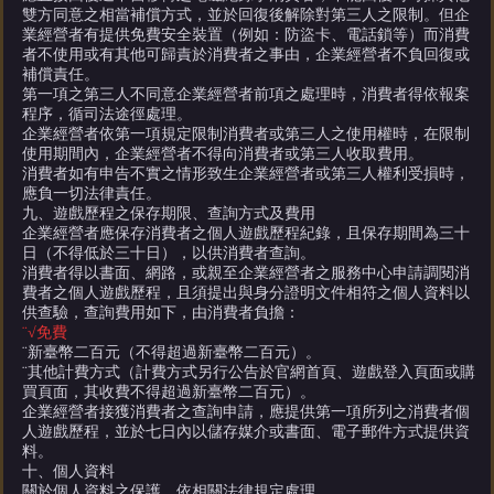
雙方同意之相當補償方式，並於回復後解除對第三人之限制。但企
業經營者有提供免費安全裝置（例如：防盜卡、電話鎖等）而消費
者不使用或有其他可歸責於消費者之事由，企業經營者不負回復或
補償責任。
第一項之第三人不同意企業經營者前項之處理時，消費者得依報案
程序，循司法途徑處理。
企業經營者依第一項規定限制消費者或第三人之使用權時，在限制
使用期間內，企業經營者不得向消費者或第三人收取費用。
消費者如有申告不實之情形致生企業經營者或第三人權利受損時，
應負一切法律責任。
九、遊戲歷程之保存期限、查詢方式及費用
企業經營者應保存消費者之個人遊戲歷程紀錄，且保存期間為三十
日（不得低於三十日），以供消費者查詢。
消費者得以書面、網路，或親至企業經營者之服務中心申請調閱消
費者之個人遊戲歷程，且須提出與身分證明文件相符之個人資料以
供查驗，查詢費用如下，由消費者負擔：
¨√
免費
¨新臺幣二百
元（不得超過新臺幣二百元）。
¨
其他計費方式（計費方式另行公告於官網首頁、遊戲登入頁面或購
買頁面，其收費不得超過新臺幣二百元）。
企業經營者接獲消費者之查詢申請，應提供第一項所列之消費者個
人遊戲歷程，並於七日內以儲存媒介或書面、電子郵件方式提供資
料。
十、個人資料
關於個人資料之保護，依相關法律規定處理。