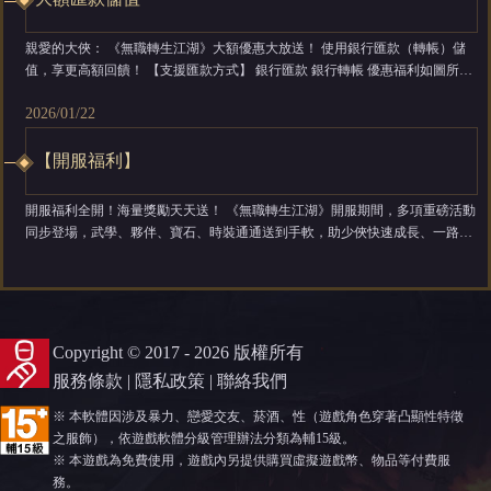
親愛的大俠： 《無職轉生江湖》大額優惠大放送！ 使用銀行匯款（轉帳）儲
值，享更高額回饋！ 【支援匯款方式】 銀行匯款 銀行轉帳 優惠福利如圖所示
內容，歡迎使用匯款儲值服務喔！ 您可透過 銀行匯款／轉帳 方式進行儲值，
2026/01/22
客服將在確認款項後 一個工作日內 為您發放獎勵。 【匯款（轉帳）流程】
1、私訊聯絡專屬客服或者粉絲頁小編； 2、確認後進行匯款（轉帳）到官...
【開服福利】
開服福利全開！海量獎勵天天送！ 《無職轉生江湖》開服期間，多項重磅活動
同步登場，武學、夥伴、寶石、時裝通通送到手軟，助少俠快速成長、一路爽
玩！ 【無限連抽活動】 通關江湖事件即可獲得抽獎令牌，連抽不設上限、不
限時間，歐氣爆發抽到爽！ 【七日登入】 登...
Copyright © 2017 - 2026 版權所有
服務條款
|
隱私政策
|
聯絡我們
※ 本軟體因涉及暴力、戀愛交友、菸酒、性（遊戲角色穿著凸顯性特徵
之服飾），依遊戲軟體分級管理辦法分類為輔15級。
※ 本遊戲為免費使用，遊戲內另提供購買虛擬遊戲幣、物品等付費服
務。