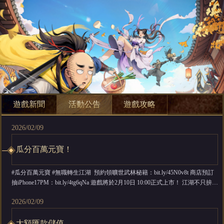
遊戲新聞
活動公告
遊戲攻略
2026/02/09
瓜分百萬元寶！
#瓜分百萬元寶 #無職轉生江湖 預約領曠世武林秘籍：bit.ly/45N0v8t 商店預訂
抽iPhone17PM：bit.ly/4tg6qNa 遊戲將於2月10日 10:00正式上市！ 江湖不只拚個
人，更要拚盟會！ 上市慶祝活動【盟會集結戰】正式開跑，一起瓜分百萬元
2026/02/09
寶！ PS：元寶是遊戲內通過儲值獲得的貨幣！獎勵詳情請查看貼圖 活動時
間：2月1...
大額匯款儲值